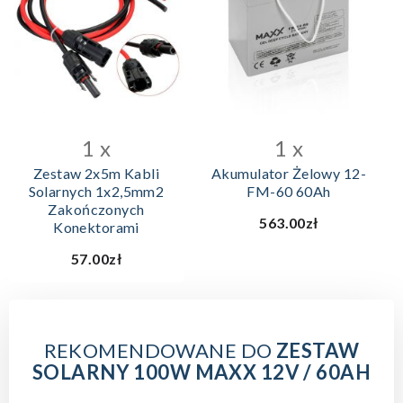
DODAJ DO KOSZYKA
1 x
1 x
Zestaw 2x5m Kabli
Akumulator Żelowy 12-
Solarnych 1x2,5mm2
FM-60 60Ah
Zakończonych
563.00zł
Konektorami
57.00zł
REKOMENDOWANE DO
ZESTAW
SOLARNY 100W MAXX 12V / 60AH