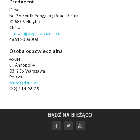
Producent
Deye
No.26 South Yongjiang Road, Beilun
315806 Ningbo
China
contact@deyeservice.com
48512008008
Osoba odpowiedzialna
4SUN
ul. Annopol 4
03-236 Warszawa
Polska
biuro@4sun.eu
(22) 114 98 05
BĄDŹ NA BIEŻĄCO