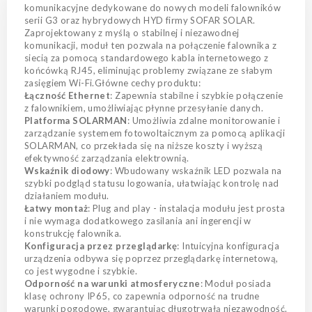
komunikacyjne dedykowane do nowych modeli falowników
serii G3 oraz hybrydowych HYD firmy SOFAR SOLAR.
Zaprojektowany z myślą o stabilnej i niezawodnej
komunikacji, moduł ten pozwala na połączenie falownika z
siecią za pomocą standardowego kabla internetowego z
końcówką RJ45, eliminując problemy związane ze słabym
zasięgiem Wi-Fi.Główne cechy produktu:
Łączność Ethernet
: Zapewnia stabilne i szybkie połączenie
z falownikiem, umożliwiając płynne przesyłanie danych.
Platforma SOLARMAN
: Umożliwia zdalne monitorowanie i
zarządzanie systemem fotowoltaicznym za pomocą aplikacji
SOLARMAN, co przekłada się na niższe koszty i wyższą
efektywność zarządzania elektrownią.
Wskaźnik diodowy
: Wbudowany wskaźnik LED pozwala na
szybki podgląd statusu logowania, ułatwiając kontrolę nad
działaniem modułu.
Łatwy montaż
: Plug and play - instalacja modułu jest prosta
i nie wymaga dodatkowego zasilania ani ingerencji w
konstrukcję falownika.
Konfiguracja przez przeglądarkę
: Intuicyjna konfiguracja
urządzenia odbywa się poprzez przeglądarkę internetową,
co jest wygodne i szybkie.
Odporność na warunki atmosferyczne
: Moduł posiada
klasę ochrony IP65, co zapewnia odporność na trudne
warunki pogodowe, gwarantując długotrwałą niezawodność.