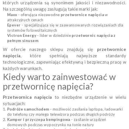
których urządzenia są synonimem jakości i niezawodności.
Na szczególną uwagę zasługują takie marki jak:
Maxx
- oferująca niezawodne
przetwornice napięcia
w
atrakcyjnych cenach
Epever
- specjalizująca się w zaawansowanych rozwiązaniach dla
systemów fotowoltaicznych
Victron Energy
- lider w dziedzinie
przetwornic napięcia z
pełnym sinusem
W ofercie naszego sklepu znajdują się
przetwornice
napięcia
, które spełniają najwyższe standardy
technologiczne, zapewniając efektywną i bezpieczną pracę w
każdych warunkach.
Kiedy warto zainwestować w
przetwornicę napięcia?
Przetwornica napięcia
to niezbędne urządzenie w wielu
sytuacjach:
Podróże samochodem
- możliwość zasilania laptopa, ładowarki
do telefonu czy małego telewizora podczas długich podróży
Kamper i przyczepa kempingowa
- zasilanie urządzeń
domowych podczas wypoczynku na łonie natury