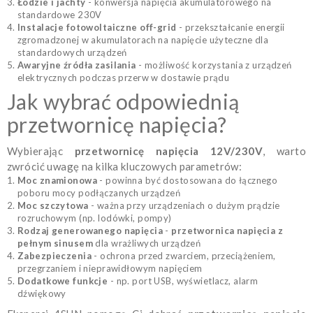
Łodzie i jachty
- konwersja napięcia akumulatorowego na
standardowe 230V
Instalacje fotowoltaiczne off-grid
- przekształcanie energii
zgromadzonej w akumulatorach na napięcie użyteczne dla
standardowych urządzeń
Awaryjne źródła zasilania
- możliwość korzystania z urządzeń
elektrycznych podczas przerw w dostawie prądu
Jak wybrać odpowiednią
przetwornicę napięcia?
Wybierając
przetwornicę napięcia 12V/230V
, warto
zwrócić uwagę na kilka kluczowych parametrów:
Moc znamionowa
- powinna być dostosowana do łącznego
poboru mocy podłączanych urządzeń
Moc szczytowa
- ważna przy urządzeniach o dużym prądzie
rozruchowym (np. lodówki, pompy)
Rodzaj generowanego napięcia
-
przetwornica napięcia z
pełnym sinusem
dla wrażliwych urządzeń
Zabezpieczenia
- ochrona przed zwarciem, przeciążeniem,
przegrzaniem i nieprawidłowym napięciem
Dodatkowe funkcje
- np. port USB, wyświetlacz, alarm
dźwiękowy