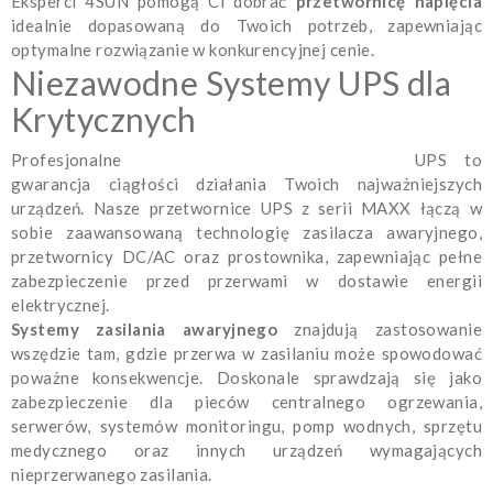
Eksperci 4SUN pomogą Ci dobrać
przetwornicę napięcia
idealnie dopasowaną do Twoich potrzeb, zapewniając
optymalne rozwiązanie w konkurencyjnej cenie.
Niezawodne Systemy UPS dla
Krytycznych
Profesjonalne
systemy zasilania awaryjnego
UPS to
gwarancja ciągłości działania Twoich najważniejszych
urządzeń. Nasze przetwornice UPS z serii MAXX łączą w
sobie zaawansowaną technologię zasilacza awaryjnego,
przetwornicy DC/AC oraz prostownika, zapewniając pełne
zabezpieczenie przed przerwami w dostawie energii
elektrycznej.
Systemy zasilania awaryjnego
znajdują zastosowanie
wszędzie tam, gdzie przerwa w zasilaniu może spowodować
poważne konsekwencje. Doskonale sprawdzają się jako
zabezpieczenie dla pieców centralnego ogrzewania,
serwerów, systemów monitoringu, pomp wodnych, sprzętu
medycznego oraz innych urządzeń wymagających
nieprzerwanego zasilania.