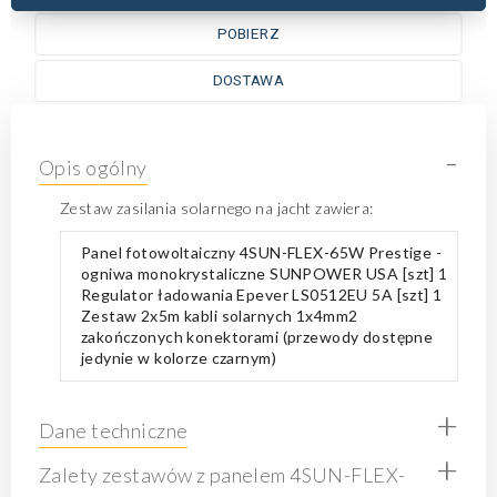
POBIERZ
DOSTAWA
-
Opis ogólny
Zestaw zasilania solarnego na jacht zawiera:
Panel fotowoltaiczny 4SUN-FLEX-65W Prestige -
ogniwa monokrystaliczne SUNPOWER USA [szt] 1
Regulator ładowania Epever LS0512EU 5A [szt] 1
Zestaw 2x5m kabli solarnych 1x4mm2
zakończonych konektorami (przewody dostępne
jedynie w kolorze czarnym)
+
Dane techniczne
+
Zalety zestawów z panelem 4SUN-FLEX-