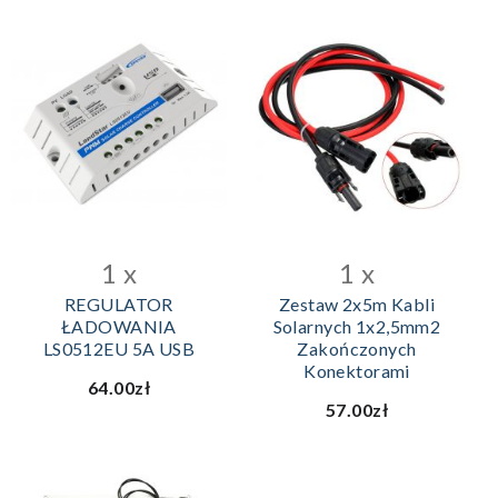
1 x
1 x
REGULATOR
Zestaw 2x5m Kabli
ŁADOWANIA
Solarnych 1x2,5mm2
LS0512EU 5A USB
Zakończonych
Konektorami
64.00zł
57.00zł