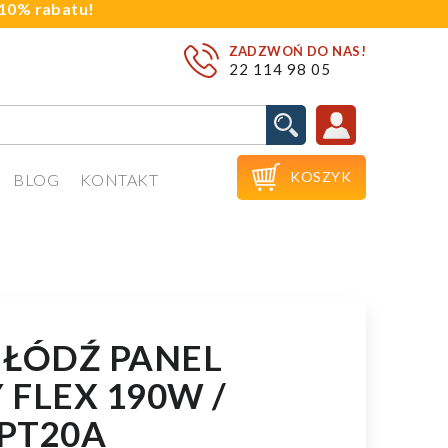
j 10% rabatu!
ZADZWOŃ DO NAS!
22 114 98 05

KOSZYK
BLOG
KONTAKT
 ŁÓDŹ PANEL
FLEX 190W /
PT20A