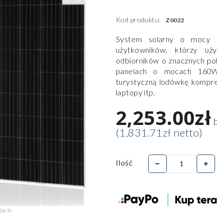
Kod produktu:
Z0022
System solarny o mocy 
użytkowników, którzy uż
odbiorników o znacznych po
panelach o mocach 160W
turystyczną lodówkę kompre
laptopy itp.
2,253.00zł
b
(1,831.71zł netto)
Ilość