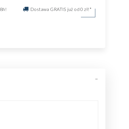
8h!
Dostawa GRATIS już od 0 zł!*
-