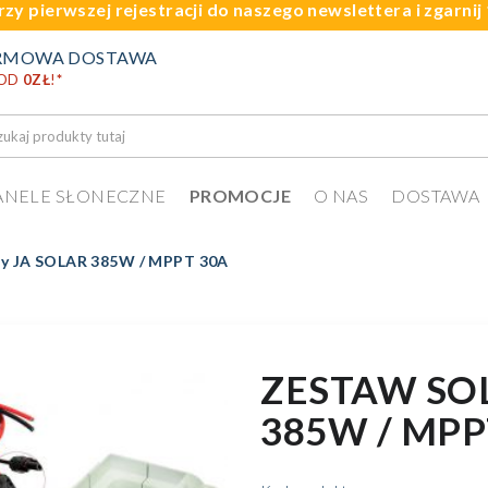
rzy pierwszej rejestracji do naszego newslettera i zgarni
RMOWA DOSTAWA
 OD
0ZŁ
!
*
ANELE SŁONECZNE
PROMOCJE
O NAS
DOSTAWA
ny JA SOLAR 385W / MPPT 30A
ZESTAW SO
385W / MPP