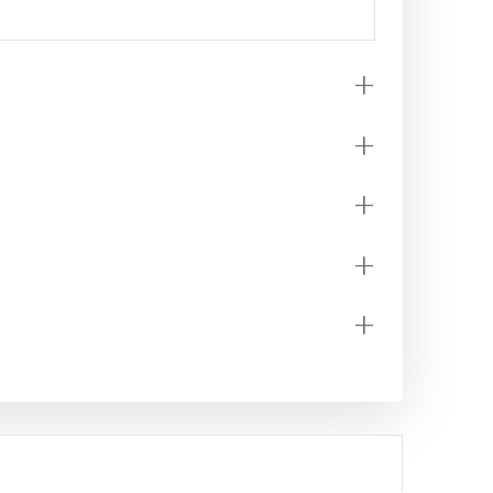
+
+
+
+
+