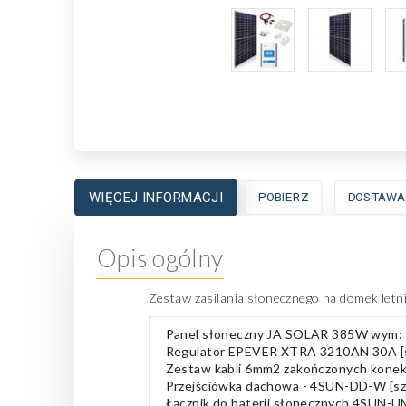
WIĘCEJ INFORMACJI
POBIERZ
DOSTAWA
Opis ogólny
Zestaw zasilania słonecznego na domek letn
Panel słoneczny JA SOLAR 385W wym:
Regulator EPEVER XTRA 3210AN 30A [s
Zestaw kabli 6mm2 zakończonych konekt
Przejściówka dachowa - 4SUN-DD-W [sz
Łącznik do baterii słonecznych 4SUN-