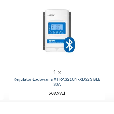
DODAJ DO KOSZYKA
1 x
Regulator Ładowania XTRA3210N-XDS23 BLE
30A
509.99zł