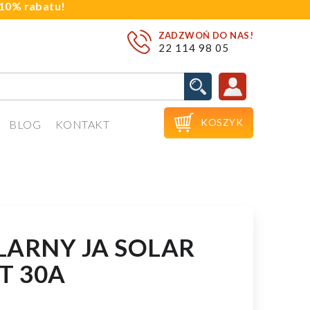
j 10% rabatu!
ZADZWOŃ DO NAS!
22 114 98 05

KOSZYK
BLOG
KONTAKT
LARNY JA SOLAR
T 30A