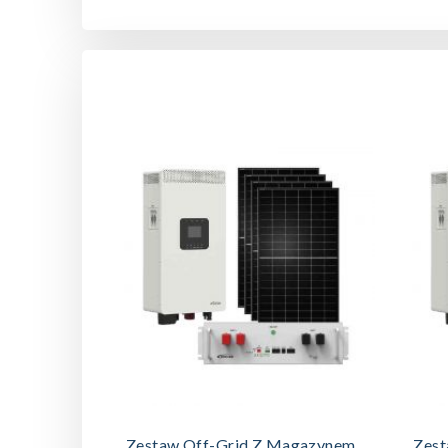
DODAJ DO KOSZYKA
Zestaw Off-Grid Z Magazynem
Zest