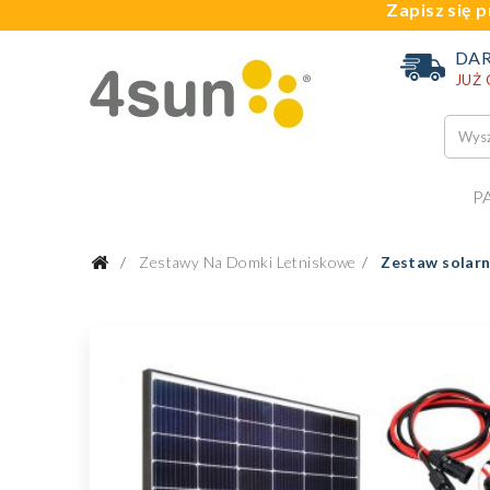
Zapisz się p
DA
JUŻ
P
Zestawy Na Domki Letniskowe
Zestaw solar