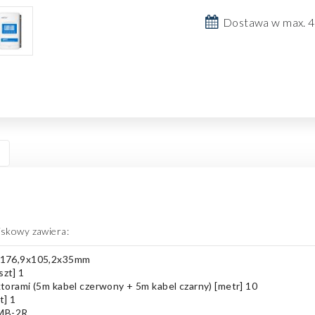
Dostawa w max. 4
iskowy zawiera:
176,9x105,2x35mm
zt] 1
orami (5m kabel czerwony + 5m kabel czarny) [metr] 10
t] 1
UMB-2R