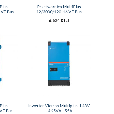
YKA
DODAJ DO KOSZYKA
Plus
Przetwornica MultiPlus
 VE.Bus
12/3000/120-16 VE.Bus
6,624.01zł
YKA
DODAJ DO KOSZYKA
Plus
Inwerter Victron Multiplus II 48V
VE.Bus
- 4K5VA - 55A