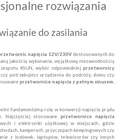
esjonalne rozwiązania
wiązanie do zasilania
przetwornic napięcia 12V/230V
dostosowanych do
naną jakością wykonania, wyjątkową niezawodnością
u zespołu 4SUN, wybór odpowiedniej
przetwornicy
, czy potrzebujesz urządzenia do podróży, domu czy
wansowane
przetwornice napięcia z pełnym sinusem
,
pełni fundamentalną rolę w konwersji napięcia prądu
e. Najczęściej stosowane
przetwornice napięcia
ych i elektroniki użytkowej w miejscach, gdzie
mochodach, kamperach, przyczepach kempingowych czy
anie z lodówek, laptopów, telewizorów czy innych