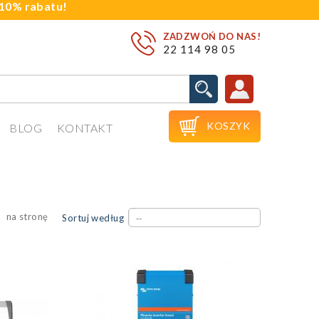
j 10% rabatu!
ZADZWOŃ DO NAS!
22 114 98 05

KOSZYK
BLOG
KONTAKT
na stronę
Sortuj według
--