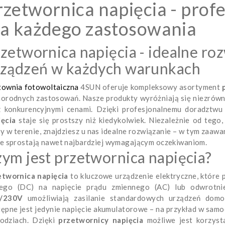
rzetwornica napięcia - prof
la każdego zastosowania
zetwornica napięcia - idealne roz
rządzeń w każdych warunkach
townia fotowoltaiczna
4SUN oferuje kompleksowy asortyment
norodnych zastosowań. Nasze produkty wyróżniają się niezrów
z konkurencyjnymi cenami. Dzięki profesjonalnemu doradztw
ięcia
staje się prostszy niż kiedykolwiek. Niezależnie od tego
y w terenie, znajdziesz u nas idealne rozwiązanie – w tym zaa
e sprostają nawet najbardziej wymagającym oczekiwaniom.
ym jest przetwornica napięcia?
etwornica napięcia
to kluczowe urządzenie elektryczne, które 
łego (DC) na napięcie prądu zmiennego (AC) lub odwrotni
/230V
umożliwiają zasilanie standardowych urządzeń domow
ępne jest jedynie napięcie akumulatorowe – na przykład w sa
łodziach. Dzięki
przetwornicy napięcia
możliwe jest korzyst