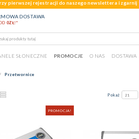
rzy pierwszej rejestracji do naszego newslettera i zgarni
RMOWA DOSTAWA
 OD
0ZŁ
!
*
ANELE SŁONECZNE
PROMOCJE
O NAS
DOSTAWA
Przetwornice
Pokaż
21
PROMOCJA!