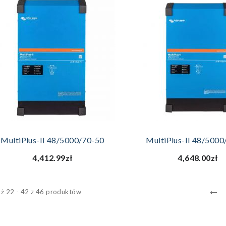
DODAJ DO KOSZYKA
DODAJ DO KOSZ
MultiPlus-II 48/5000/70-50
MultiPlus-II 48/5000
4,412.99zł
4,648.00zł
ż 22 - 42 z 46 produktów