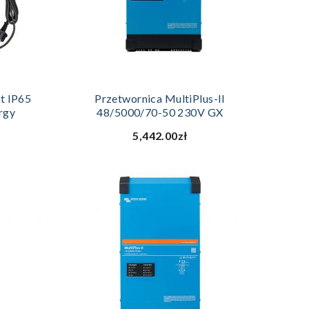
YKA
DODAJ DO KOSZYKA
t IP65
Przetwornica MultiPlus-II
rgy
48/5000/70-50 230V GX
5,442.00zł