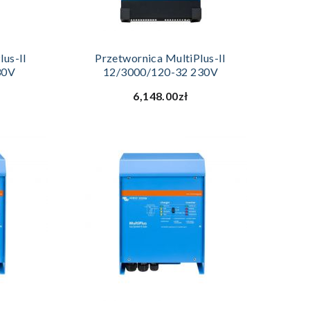
YKA
DODAJ DO KOSZYKA
lus-II
Przetwornica MultiPlus-II
30V
12/3000/120-32 230V
6,148.00zł