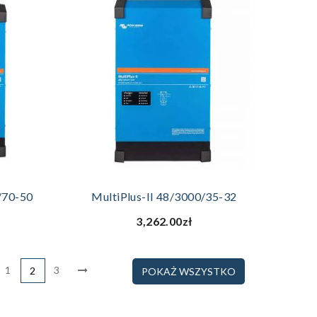
YKA
DODAJ DO KOSZYKA
/70-50
MultiPlus-II 48/3000/35-32
3,262.00zł
1
3
2
POKAŻ WSZYSTKO