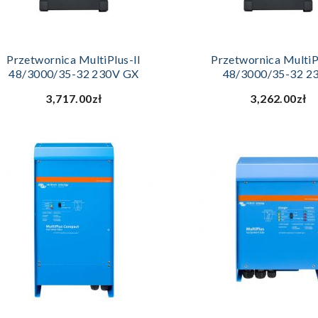
DODAJ DO KOSZYKA
DODAJ DO KOSZ
Przetwornica MultiPlus-II
Przetwornica MultiP
48/3000/35-32 230V GX
48/3000/35-32 2
3,717.00zł
3,262.00zł