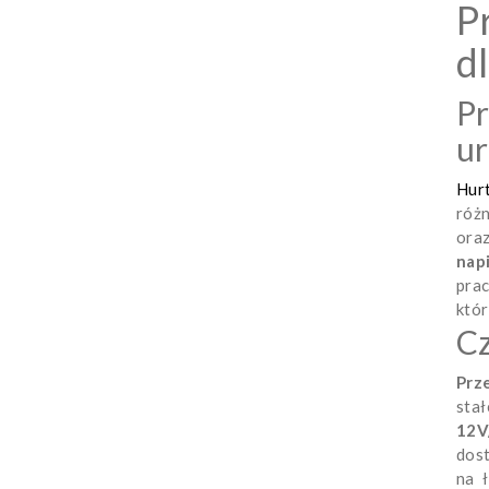
P
d
Pr
u
Hur
róż
ora
nap
prac
któr
Cz
Prz
sta
12V
dost
na 