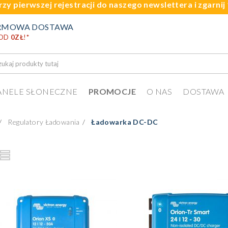
rzy pierwszej rejestracji do naszego newslettera i zgarni
RMOWA DOSTAWA
 OD
0ZŁ
!
*
ANELE SŁONECZNE
PROMOCJE
O NAS
DOSTAWA
Regulatory Ładowania
Ładowarka DC-DC