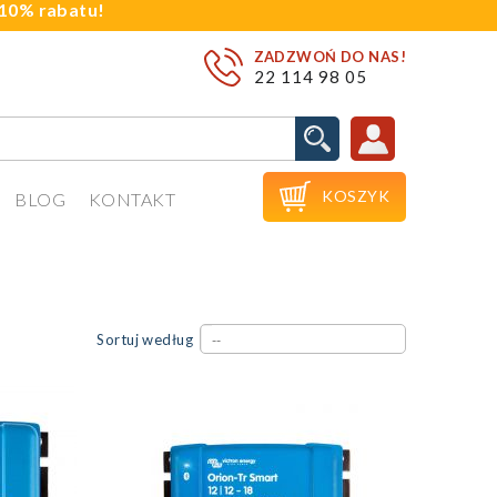
j 10% rabatu!
ZADZWOŃ DO NAS!
22 114 98 05

KOSZYK
BLOG
KONTAKT
Sortuj według
--