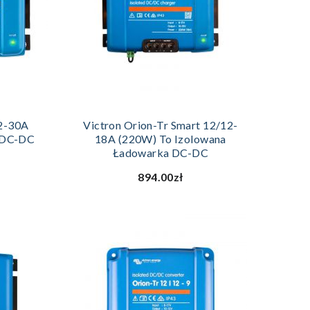
YKA
DODAJ DO KOSZYKA
12-30A
Victron Orion-Tr Smart 12/12-
 DC-DC
18A (220W) To Izolowana
Ładowarka DC-DC
894.00zł