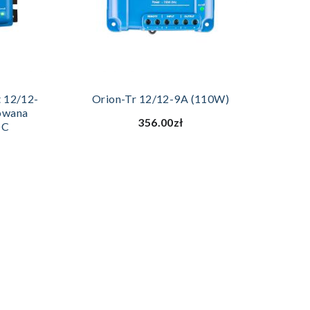
ZYKA
DODAJ DO KOSZYKA
t 12/12-
Orion-Tr 12/12-9A (110W)
owana
356.00zł
DC