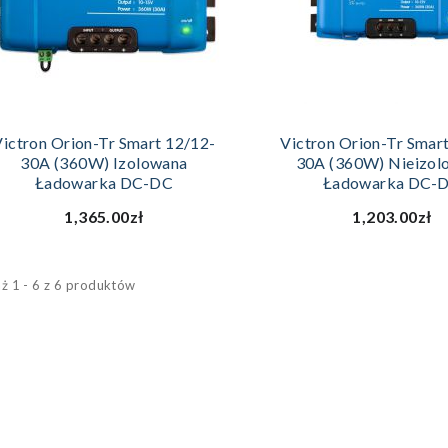
DODAJ DO KOSZYKA
DODAJ DO KOS
ictron Orion-Tr Smart 12/12-
Victron Orion-Tr Smar
30A (360W) Izolowana
30A (360W) Nieizol
Ładowarka DC-DC
Ładowarka DC-
1,365.00zł
1,203.00zł
ż 1 - 6 z 6 produktów