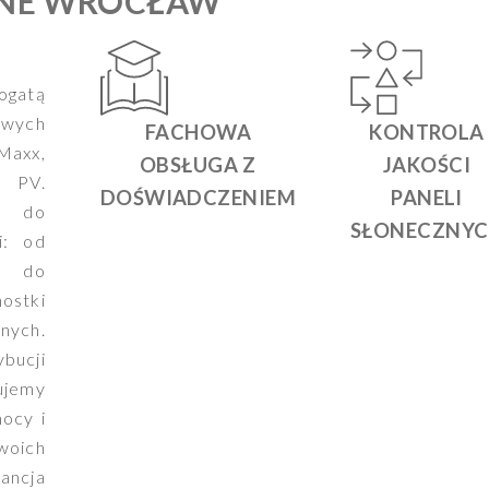
ZNE WROCŁAW
ogatą
wych
FACHOWA
KONTROLA
 Maxx,
OBSŁUGA Z
JAKOŚCI
 PV.
DOŚWIADCZENIEM
PANELI
e do
SŁONECZNY
i: od
ch do
ostki
nych.
bucji
ujemy
ocy i
Twoich
ncja