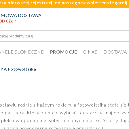
rzy pierwszej rejestracji do naszego newslettera i zgarni
RMOWA DOSTAWA
 OD
0ZŁ
!
*
ANELE SŁONECZNE
PROMOCJE
O NAS
DOSTAWA
 PV, Fotowoltaika
awiu rośnie z każdym rokiem, a fotowoltaika stała się t
o partnera, który pomoże wybrać i dostarczyć najlepszy
pleksową pomoc i zasoby cenionych marek. Skorzystaj z
iając na nowoczesne rozwiązania przyszłości!