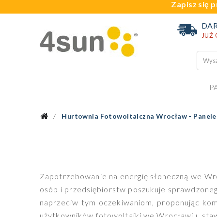
Zapisz się p
DA
JUŻ
P
Hurtownia Fotowoltaiczna Wrocław - Panele
Zapotrzebowanie na energię słoneczną we Wrocł
osób i przedsiębiorstw poszukuje sprawdzoneg
naprzeciw tym oczekiwaniom, proponując kom
użytkowników fotowoltaiki we Wrocławiu, staw