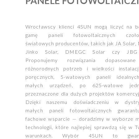
PANELE FOTOWOLTAIC
Wrocławscy klienci 4SUN mogą liczyć na b
gamę paneli fotowoltaicznych czoło
światowych producentów, takich jak JA Solar,
Jinko Solar, DMEGC Solar czy JBG
Proponujemy rozwiązania dopasowan
różnorodnych potrzeb i wielkości instalacj
poręcznych, 5-watowych paneli idealny
małych urządzeń, po 625-watowe jedn
przeznaczone dla dużych projektów komercyj
Dzięki naszemu doświadczeniu w dystry
małych paneli fotowoltaicznych gwarant
fachowe wsparcie — doradzimy w wyborze m
technologii, które najlepiej sprawdzą się w 
warunkach. Wybór 4SUN to gwara