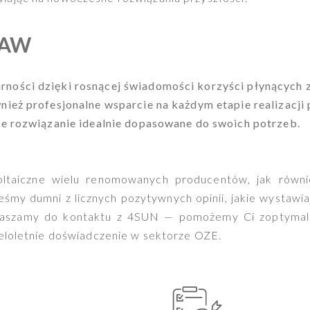
ŁAW
ności dzięki rosnącej świadomości korzyści płynących z 
nież profesjonalne wsparcie na każdym etapie realizacji p
uje rozwiązanie idealnie dopasowane do swoich potrzeb.
oltaiczne wielu renomowanych producentów, jak równi
śmy dumni z licznych pozytywnych opinii, jakie wystawiaj
szamy do kontaktu z 4SUN — pomożemy Ci zoptymalizow
ieloletnie doświadczenie w sektorze OZE.