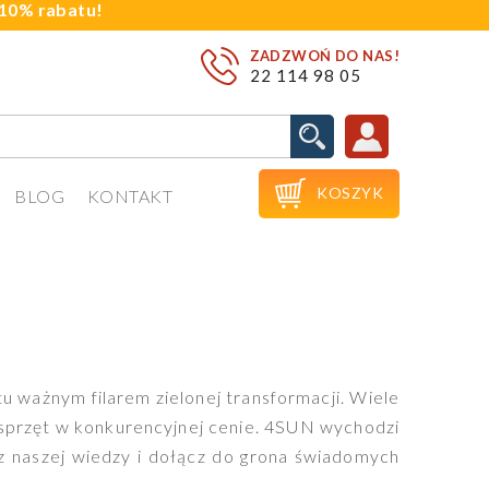
j 10% rabatu!
ZADZWOŃ DO NAS!
22 114 98 05

KOSZYK
BLOG
KONTAKT
u ważnym filarem zielonej transformacji. Wiele
 sprzęt w konkurencyjnej cenie. 4SUN wychodzi
 naszej wiedzy i dołącz do grona świadomych