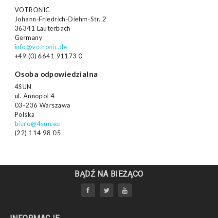
VOTRONIC
Johann-Friedrich-Diehm-Str. 2
36341 Lauterbach
Germany
info@votronic.de
+49 (0) 6641 91173 0
Osoba odpowiedzialna
4SUN
ul. Annopol 4
03-236 Warszawa
Polska
biuro@4sun.eu
(22) 114 98 05
BĄDŹ NA BIEŻĄCO