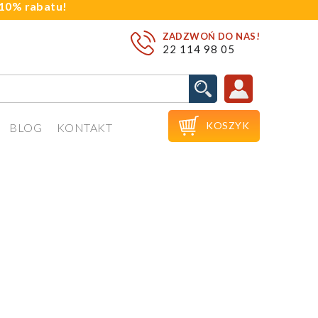
j 10% rabatu!
ZADZWOŃ DO NAS!
22 114 98 05

KOSZYK
BLOG
KONTAKT