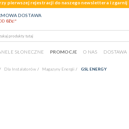
rzy pierwszej rejestracji do naszego newslettera i zgarni
RMOWA DOSTAWA
 OD
0ZŁ
!
*
ANELE SŁONECZNE
PROMOCJE
O NAS
DOSTAWA
Dla Instalatorów
Magazyny Energii
GSL ENERGY