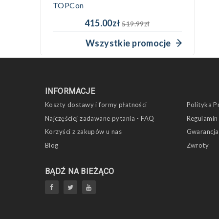
TOPCon
415.00zł
519.99zł
Wszystkie promocje
INFORMACJE
Koszty dostawy i formy płatności
Polityka P
Najczęściej zadawane pytania - FAQ
Regulamin
Korzyści z zakupów u nas
Gwarancja
Blog
Zwroty
BĄDŹ NA BIEŻĄCO