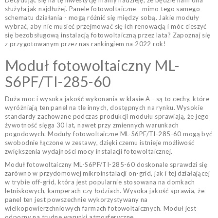
Decydując się na tę inwestycję mamy nadzieję, że będzie nam ona
służyła jak najdłużej. Panele fotowoltaiczne - mimo tego samego
schematu działania - mogą różnić się między sobą. Jakie moduły
wybrać, aby nie musieć przejmować się ich renowacją i móc cieszyć
się bezobsługową instalacją fotowoltaiczną przez lata? Zapoznaj się
z przygotowanym przez nas rankingiem na 2022 rok!
Moduł fotowoltaiczny ML-
S6PF/TI-285-60
Duża moc i wysoka jakość wykonania w klasie A - są to cechy, które
wyróżniają ten panel na tle innych, dostępnych na rynku. Wysokie
standardy zachowane podczas produkcji modułu sprawiają, że jego
żywotność sięga 30 lat, nawet przy zmiennych warunkach
pogodowych. Moduły fotowoltaiczne ML-S6PF/TI-285-60 mogą być
swobodnie łączone w zestawy, dzięki czemu istnieje możliwość
zwiększenia wydajności mocy instalacji fotowoltaicznej.
Moduł fotowoltaiczny ML-S6PF/TI-285-60 doskonale sprawdzi się
zarówno w przydomowej mikroinstalacji on-grid, jak i tej działającej
w trybie off-grid, która jest popularnie stosowana na domkach
letniskowych, kamperach czy łodziach. Wysoka jakość sprawia, że
panel ten jest powszechnie wykorzystywany na
wielkopowierzchniowych farmach fotowoltaicznych. Moduł jest
odporny na trudne warunki atmosferyczne.