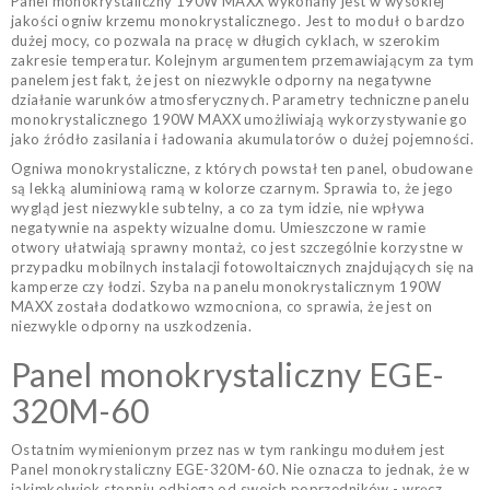
Panel monokrystaliczny 190W MAXX wykonany jest w wysokiej
jakości ogniw krzemu monokrystalicznego. Jest to moduł o bardzo
dużej mocy, co pozwala na pracę w długich cyklach, w szerokim
zakresie temperatur. Kolejnym argumentem przemawiającym za tym
panelem jest fakt, że jest on niezwykle odporny na negatywne
działanie warunków atmosferycznych. Parametry techniczne panelu
monokrystalicznego 190W MAXX umożliwiają wykorzystywanie go
jako źródło zasilania i ładowania akumulatorów o dużej pojemności.
Ogniwa monokrystaliczne, z których powstał ten panel, obudowane
są lekką aluminiową ramą w kolorze czarnym. Sprawia to, że jego
wygląd jest niezwykle subtelny, a co za tym idzie, nie wpływa
negatywnie na aspekty wizualne domu. Umieszczone w ramie
otwory ułatwiają sprawny montaż, co jest szczególnie korzystne w
przypadku mobilnych instalacji fotowoltaicznych znajdujących się na
kamperze czy łodzi. Szyba na panelu monokrystalicznym 190W
MAXX została dodatkowo wzmocniona, co sprawia, że jest on
niezwykle odporny na uszkodzenia.
Panel monokrystaliczny EGE-
320M-60
Ostatnim wymienionym przez nas w tym rankingu modułem jest
Panel monokrystaliczny EGE-320M-60. Nie oznacza to jednak, że w
jakimkolwiek stopniu odbiega od swoich poprzedników - wręcz