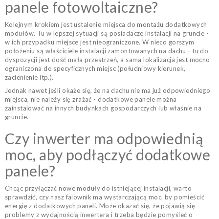
panele fotowoltaiczne?
Kolejnym krokiem jest ustalenie miejsca do montażu dodatkowych
modułów. Tu w lepszej sytuacji są posiadacze instalacji na gruncie -
w ich przypadku miejsce jest nieograniczone. W nieco gorszym
położeniu są właściciele instalacji zamontowanych na dachu - tu do
dyspozycji jest dość mała przestrzeń, a sama lokalizacja jest mocno
ograniczona do specyficznych miejsc (południowy kierunek,
zacienienie itp.).
Jednak nawet jeśli okaże się, że na dachu nie ma już odpowiedniego
miejsca, nie należy się zrażać - dodatkowe panele można
zainstalować na innych budynkach gospodarczych lub właśnie na
gruncie.
Czy inwerter ma odpowiednią
moc, aby podłączyć dodatkowe
panele?
Chcąc przyłączać nowe moduły do istniejącej instalacji, warto
sprawdzić, czy nasz falownik ma wystarczającą moc, by pomieścić
energię z dodatkowych paneli. Może okazać się, że pojawią się
problemy z wydajnością inwertera i trzeba będzie pomyśleć o