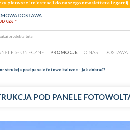
rzy pierwszej rejestracji do naszego newslettera i zgarni
RMOWA DOSTAWA
 OD
0ZŁ
!
*
ANELE SŁONECZNE
PROMOCJE
O NAS
DOSTAWA
konstrukcja pod panele fotowoltaiczne - jak dobrać?
TRUKCJA POD PANELE FOTOWOLTA