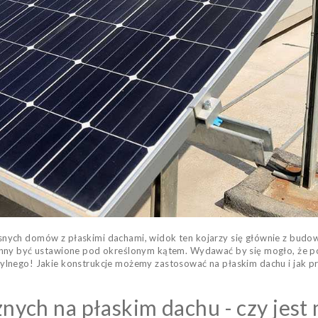
ych domów z płaskimi dachami, widok ten kojarzy się głównie z budowl
nny być ustawione pod określonym kątem. Wydawać by się mogło, że pos
nego! Jakie konstrukcje możemy zastosować na płaskim dachu i jak prz
nych na płaskim dachu - czy jest