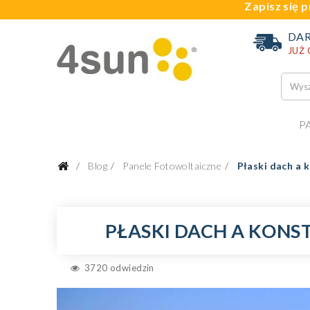
Zapisz się p
DA
JUŻ
P
Blog
Panele Fotowoltaiczne
Płaski dach a 
PŁASKI DACH A KONS
3720 odwiedzin