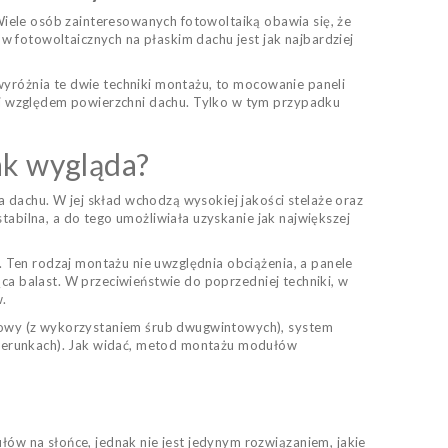
iele osób zainteresowanych fotowoltaiką obawia się, że
 fotowoltaicznych na płaskim dachu jest jak najbardziej
wyróżnia te dwie techniki montażu, to mocowanie paneli
i względem powierzchni dachu. Tylko w tym przypadku
ak wygląda?
 dachu. W jej skład wchodzą wysokiej jakości stelaże oraz
tabilna, a do tego umożliwiała uzyskanie jak największej
 Ten rodzaj montażu nie uwzględnia obciążenia, a panele
ca balast. W przeciwieństwie do poprzedniej techniki, w
w.
iowy (z wykorzystaniem śrub dwugwintowych), system
kierunkach). Jak widać, metod montażu modułów
w na słońce, jednak nie jest jedynym rozwiązaniem, jakie