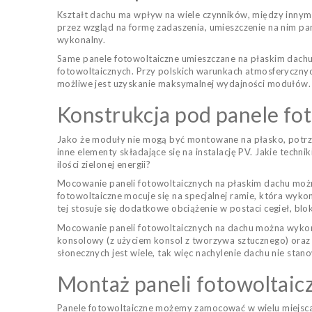
Kształt dachu ma wpływ na wiele czynników, między innymi
przez wzgląd na formę zadaszenia, umieszczenie na nim pa
wykonalny.
Same panele fotowoltaiczne umieszczane na płaskim dachu 
fotowoltaicznych. Przy polskich warunkach atmosferyczn
możliwe jest uzyskanie maksymalnej wydajności modułów.
Konstrukcja pod panele fot
Jako że moduły nie mogą być montowane na płasko, potrzeb
inne elementy składające się na instalację PV. Jakie tech
ilości zielonej energii?
Mocowanie paneli fotowoltaicznych na płaskim dachu można
fotowoltaiczne mocuje się na specjalnej ramie, która wyko
tej stosuje się dodatkowe obciążenie w postaci cegieł, b
Mocowanie paneli fotowoltaicznych na dachu można wykon
konsolowy (z użyciem konsol z tworzywa sztucznego) ora
słonecznych jest wiele, tak więc nachylenie dachu nie sta
Montaż paneli fotowoltaicz
Panele fotowoltaiczne możemy zamocować w wielu miejscac