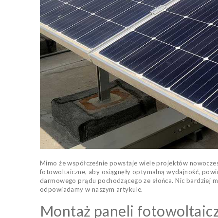
Mimo że współcześnie powstaje wiele projektów nowoczesn
fotowoltaiczne, aby osiągnęły optymalną wydajność, powi
darmowego prądu pochodzącego ze słońca. Nic bardziej myl
odpowiadamy w naszym artykule.
Montaż paneli fotowoltaicz