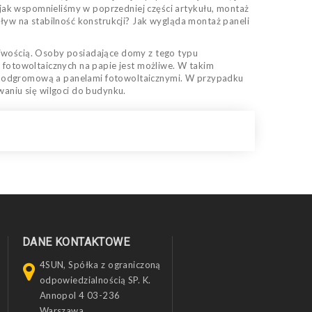
jak wspomnieliśmy w poprzedniej części artykułu, montaż
pływ na stabilność konstrukcji? Jak wygląda montaż paneli
liwością. Osoby posiadające domy z tego typu
 fotowoltaicznych na papie jest możliwe. W takim
ją odgromową a panelami fotowoltaicznymi. W przypadku
aniu się wilgoci do budynku.
DANE KONTAKTOWE
4SUN, Spółka z ograniczoną
odpowiedzialnością SP. K.
Annopol 4 03-236
Warszawa