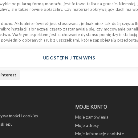
le popularną formą montażu, jest fotowoltaika na gruncie. Niemniej, 
ożliwy, ale także równie opłacalny. Czy materiał pokrywający dach ma w
achu. Aktualnie również jest stosowana, jednak nie z tak dużą częstot
kroinstalacji słonecznej często zastanawiają się, czy mocowanie paneli
zeństwo. Ważnym aspektem jest zachowanie dystansu pomiędzy instalac
owiednio dobranych śrub z uszczelkami, które zapobiegają przedostaw
UDOSTĘPNIJ TEN WPIS
interest
MOJE KONTO
rywatności i cookies
Moje zamówienia
 sklepu
Moje adresy
Moje informacje osobiste