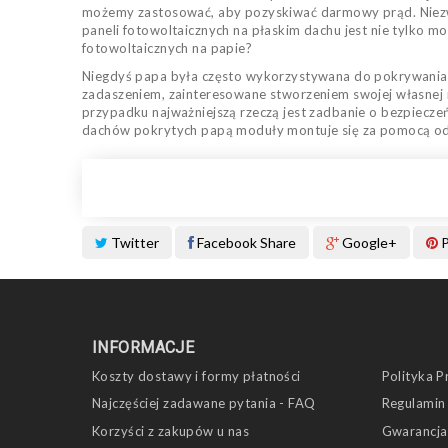
możemy zastosować, aby pozyskiwać darmowy prąd. Niezwyk
paneli fotowoltaicznych na płaskim dachu jest nie tylko m
fotowoltaicznych na papie?
Niegdyś papa była często wykorzystywana do pokrywania d
zadaszeniem, zainteresowane stworzeniem swojej własnej mi
przypadku najważniejszą rzeczą jest zadbanie o bezpiec
dachów pokrytych papą moduły montuje się za pomocą odp
Twitter
Facebook Share
Google+
P
INFORMACJE
Koszty dostawy i formy płatności
Polityka P
Najczęściej zadawane pytania - FAQ
Regulamin
Korzyści z zakupów u nas
Gwarancja