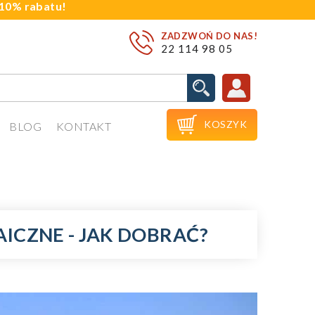
j 10% rabatu!
ZADZWOŃ DO NAS!
22 114 98 05

KOSZYK
BLOG
KONTAKT
ICZNE - JAK DOBRAĆ?