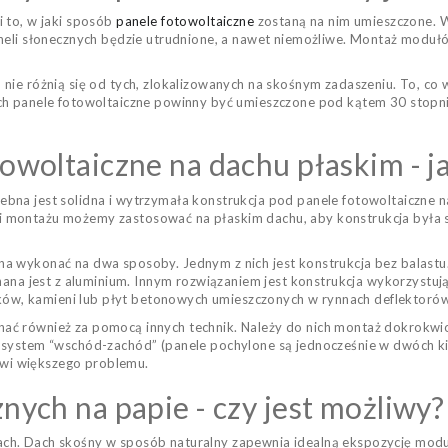
 to, w jaki sposób
panele fotowoltaiczne
zostaną na nim umieszczone. W
neli słonecznych będzie utrudnione, a nawet niemożliwe. Montaż modułów
nie różnią się od tych, zlokalizowanych na skośnym zadaszeniu. To, co 
ych panele fotowoltaiczne powinny być umieszczone pod kątem 30 stopn
owoltaiczne na dachu płaskim - j
na jest solidna i wytrzymała konstrukcja pod panele fotowoltaiczne na
niki montażu możemy zastosować na płaskim dachu, aby konstrukcja była s
 wykonać na dwa sposoby. Jednym z nich jest konstrukcja bez balastu.
nana jest z aluminium. Innym rozwiązaniem jest konstrukcja wykorzystują
loków, kamieni lub płyt betonowych umieszczonych w rynnach deflektoró
ać również za pomocą innych technik. Należy do nich montaż dokrokw
z system “wschód-zachód” (panele pochylone są jednocześnie w dwóch 
nowi większego problemu.
nych na papie - czy jest możliwy?
h. Dach skośny w sposób naturalny zapewnia idealną ekspozycję modułó