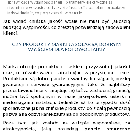
sprawność i wydajność paneli - parametry elektryczne są
niezmienne w czasie, co tyczy się instalacji z panelami pracującym
indywidualnie, co połączonych w baterie.
Jak widać, chińska jakość wcale nie musi być jakością
budzącą wątpliwości, co zresztą potwierdzają zadowoleni
klienci.
CZY PRODUKTY MARKI JA SOLAR SĄ DOBRYM
WYJŚCIEM DLA FOTOWOLTAIKI?
Marka oferuje produkty o całkiem przyzwoitej jakości
oraz, co równie ważne i atrakcyjne, w przystępnej cenie.
Produktami są dobre panele o świetnych osiągach, niezłej
gwarancji i serwisie gwarancyjnym. Jako że najbliższy
przedstawiciel marki znajduje się tuż za zachodnią granicą,
można być spokojnym w razie jakiejkolwiek usterki i
niedomaganiu instalacji. Jednakże są to przypadki dość
sporadyczne jak na chińskie produkty, co z całą pewnością
pozwala na odzyskanie zaufania do podobnych produktów.
Poza tym, jak zostało na wstępie wspomniane, za
atrakcyjnością, jaką posiadają
panele słoneczne