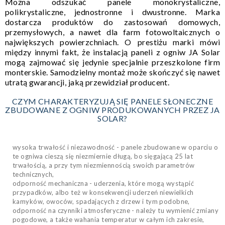
Można odszukać panele monokrystaliczne,
polikrystaliczne, jednostronne i dwustronne. Marka
dostarcza produktów do zastosowań domowych,
przemysłowych, a nawet dla farm fotowoltaicznych o
największych powierzchniach. O prestiżu marki mówi
między innymi fakt, że instalacją paneli z ogniw JA Solar
mogą zajmować się jedynie specjalnie przeszkolone firm
monterskie. Samodzielny montaż może skończyć się nawet
utratą gwarancji, jaką przewidział producent.
CZYM CHARAKTERYZUJĄ SIĘ PANELE SŁONECZNE
ZBUDOWANE Z OGNIW PRODUKOWANYCH PRZEZ JA
SOLAR?
wysoka trwałość i niezawodność - panele zbudowane w oparciu o
te ogniwa cieszą się niezmiernie długą, bo sięgającą 25 lat
trwałością, a przy tym niezmiennością swoich parametrów
technicznych,
odporność mechaniczna - uderzenia, które mogą wystąpić
przypadków, albo też w konsekwencji uderzeń niewielkich
kamyków, owoców, spadających z drzew i tym podobne,
odporność na czynniki atmosferyczne - należy tu wymienić zmiany
pogodowe, a także wahania temperatur w całym ich zakresie,