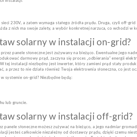
 instalacji:
do sieci 230V, a zatem wymaga stałego źródła prądu. Druga, czyli off-grid
Każda z nich ma swoje zalety, a wybór konkretnej narzuca, co wchodzi w
aw solarny w instalacji on-grid?
rzez panele słoneczne jest zużywany na bieżąco. Ewentualne jego nadw
rodukować darmowy prąd, zaczyna się proces „odbierania” energii elektry
tej instalacji niezbędny jest inwerter, który zamieni prąd stały produ
ć, a przez to nie działa również Twoja elektrownia słoneczna, co jest o
 w systemie on-grid? Niezbędne będą:
u lub gruncie.
aw solarny w instalacji off-grid?
rzez panele słoneczne możesz zużywać na bieżąco, a jego nadmiar groma
alacji jesteś całkowicie niezależny od dostawcy prądu, dzięki czemu nie