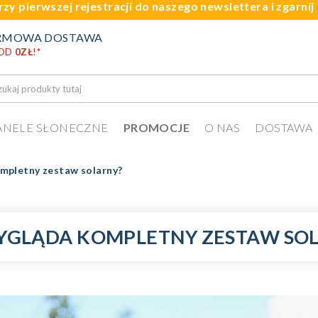
rzy pierwszej rejestracji do naszego newslettera i zgarni
RMOWA DOSTAWA
 OD
0ZŁ
!
*
ANELE SŁONECZNE
PROMOCJE
O NAS
DOSTAWA
mpletny zestaw solarny?
YGLĄDA KOMPLETNY ZESTAW SO