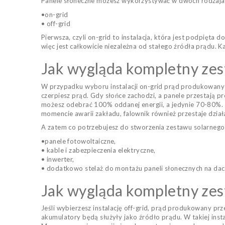
Panele słoneczne możesz wykorzystywać w dwóch rodzajach
•on-grid
• off-grid
Pierwsza, czyli on-grid to instalacja, która jest podpięta 
więc jest całkowicie niezależna od stałego źródła prądu. 
Jak wygląda kompletny zest
W przypadku wyboru instalacji on-grid prąd produkowany p
czerpiesz prąd. Gdy słońce zachodzi, a panele przestają p
możesz odebrać 100% oddanej energii, a jedynie 70-80%. W 
momencie awarii zakładu, falownik również przestaje działa
A zatem co potrzebujesz do stworzenia zestawu solarnego
•panele fotowoltaiczne,
• kable i zabezpieczenia elektryczne,
• inwerter,
• dodatkowo stelaż do montażu paneli słonecznych na dach
Jak wygląda kompletny zest
Jeśli wybierzesz instalację off-grid, prąd produkowany p
akumulatory będą służyły jako źródło prądu. W takiej inst