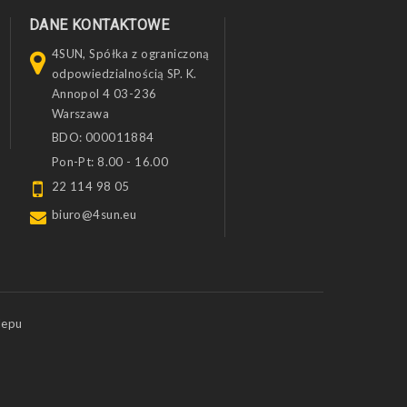
DANE KONTAKTOWE
4SUN, Spółka z ograniczoną
odpowiedzialnością SP. K.
Annopol 4 03-236
Warszawa
BDO: 000011884
Pon-Pt: 8.00 - 16.00
22 114 98 05
biuro@4sun.eu
lepu