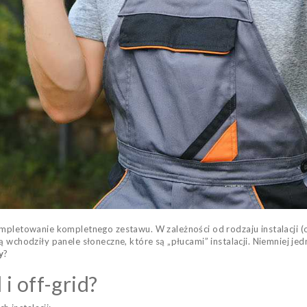
mpletowanie kompletnego zestawu. W zależności od rodzaju instalacji (o
ą wchodziły panele słoneczne, które są „płucami” instalacji. Niemniej j
y
?
 i off-grid?