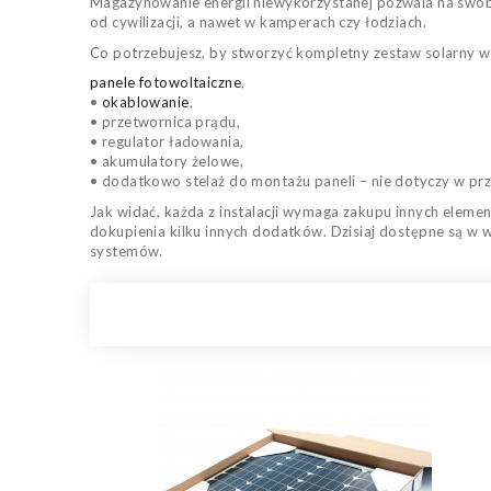
Magazynowanie energii niewykorzystanej pozwala na swob
od cywilizacji, a nawet w kamperach czy łodziach.
Co potrzebujesz, by stworzyć kompletny zestaw solarny w 
panele fotowoltaiczne
,
•
okablowanie
,
• przetwornica prądu,
• regulator ładowania,
• akumulatory żelowe,
• dodatkowo stelaż do montażu paneli – nie dotyczy w pr
Jak widać, każda z instalacji wymaga zakupu innych eleme
dokupienia kilku innych dodatków. Dzisiaj dostępne są w 
systemów.