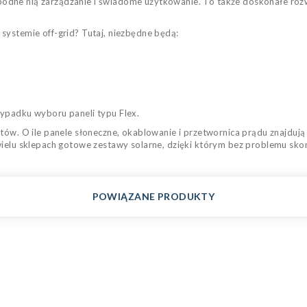
odne nią zarządzanie i świadome użytkowanie. To także doskonałe rozw
systemie off-grid? Tutaj, niezbędne będą:
zypadku wyboru paneli typu Flex.
ntów. O ile panele słoneczne, okablowanie i przetwornica prądu znajduj
wielu sklepach gotowe zestawy solarne, dzięki którym bez problemu sko
POWIĄZANE PRODUKTY