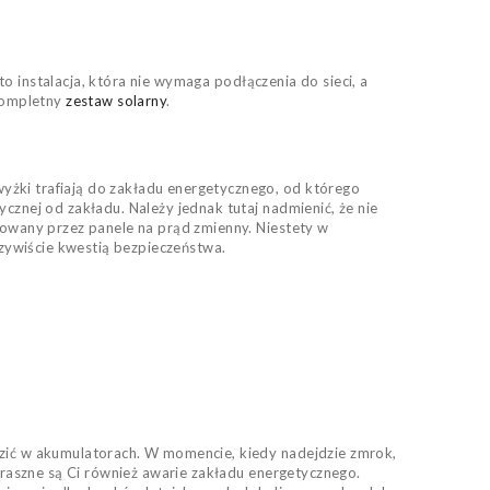
 to instalacja, która nie wymaga podłączenia do sieci, a
 kompletny
zestaw solarny
.
yżki trafiają do zakładu energetycznego, od którego
cznej od zakładu. Należy jednak tutaj nadmienić, że nie
kowany przez panele na prąd zmienny. Niestety w
czywiście kwestią bezpieczeństwa.
dzić w akumulatorach. W momencie, kiedy nadejdzie zmrok,
straszne są Ci również awarie zakładu energetycznego.