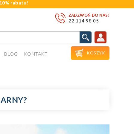
j 10% rabatu!
ZADZWOŃ DO NAS!
22 114 98 05

KOSZYK
BLOG
KONTAKT
LARNY?