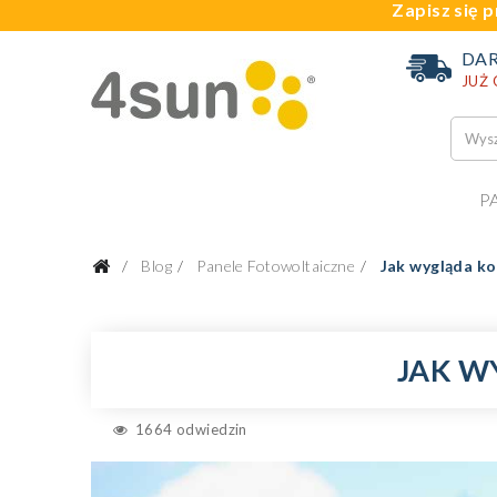
Zapisz się p
DA
JUŻ
P
Blog
Panele Fotowoltaiczne
Jak wygląda ko
JAK W
1664 odwiedzin