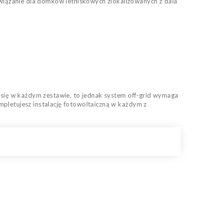
iązanie dla domków letniskowych zlokalizowanych z dala
ą się w każdym zestawie, to jednak system off-grid wymaga
mpletujesz instalację fotowoltaiczną w każdym z