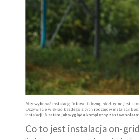
Aby wykonać instalację fotowoltaiczną, niezbędne jest sko
Oczywiście w skład każdego z tych rodzajów instalacji będ
instalacji. A zatem
jak wygląda kompletny zestaw solarn
Co to jest instalacja on-grid