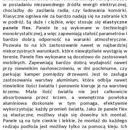
w posiadaniu niezawodnego źródła energii elektrycznej,
chociażby do zasilania radia, czy ładowania komórki.
Klasyczne ogniwa nie za bardzo nadają się na zabranie ich
w podróż. Są duże i ciężkie, więc stosuje się
elastyczne
panele flex
. Panele te są wykonane w technologii
monokrystalicznej, a więc zapewniają stałość parametrów i
bardzo dobrą odporność na warunki atmosferyczne.
Pozwala to na ich zastosowanie nawet w najbardziej
niekorzystnych warunkach, które niewątpliwie wystąpią w
terenie. Panele flex wykonane są docelowo do zastosowań
mobilnych. Zapewniają bardzo dobrą wydajność nawet
przy niewielkim nasłonecznieniu, w dni pochmurne, czy
parkując kamper pomiędzy drzewami. Jest to zasługa
zastosowania warstwy aluminium, która odbija nawet
niewielkie ilości światła i ponownie kieruje je na warstwę
krzemu. Mała ilość światła nie jest całkowicie
absorbowana przez krzem, a wewnętrzna powłoka
aluminiowa doskonale w tym pomaga, efektywnie
wykorzystując każdy promień światła. Jako że panele flex
są elastyczne, możliwy staje się dowolny ich montaż.
Panele są na tyle cienkie i lekkie, że montaż do każdego
rodzaju podłoża jest możliwy tylko za pomocą kleju. Ich