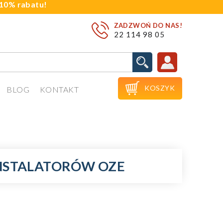
j 10% rabatu!
ZADZWOŃ DO NAS!
22 114 98 05

KOSZYK
BLOG
KONTAKT
INSTALATORÓW OZE