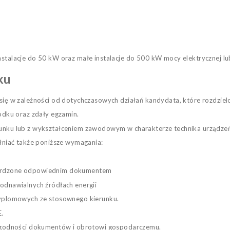
nstalacje do 50 kW oraz małe instalacje do 500 kW mocy elektrycznej lu
ku
 się w zależności od dotychczasowych działań kandydata, które rozdziel
odku oraz zdały egzamin.
nku lub z wykształceniem zawodowym w charakterze technika urządzeń 
niać także poniższe wymagania:
twierdzone odpowiednim dokumentem
dnawialnych źródłach energii
yplomowych ze stosownego kierunku.
E.
ygodności dokumentów i obrotowi gospodarczemu.