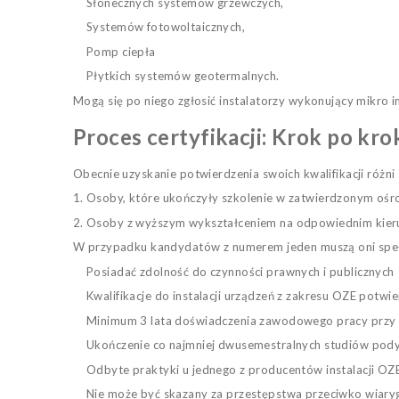
S
łonecznych systemów grzewczych,
Systemów fotowoltaicznych,
Pomp ciepła
Płytkich systemów geotermalnych.
Mogą się po niego zgłosić instalatorzy wykonujący mikro i
Proces certyfikacji: Krok po kro
Obecnie uzyskanie potwierdzenia swoich kwalifikacji różni
Osoby, które ukończyły szkolenie w zatwierdzonym ośr
Osoby z wyższym wykształceniem na odpowiednim kieru
W przypadku kandydatów z numerem jeden muszą oni speł
Posiadać zdolność do czynności prawnych i publicznych
Kwalifikacje do instalacji urządzeń z zakresu OZE po
Minimum 3 lata doświadczenia zawodowego pracy przy o
Ukończenie co najmniej dwusemestralnych studiów pod
Odbyte praktyki u jednego z producentów instalacji OZ
Nie może być skazany za przestępstwa przeciwko wiar