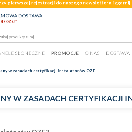
rzy pierwszej rejestracji do naszego newslettera i zgarni
RMOWA DOSTAWA
 OD
0ZŁ
!
*
ANELE SŁONECZNE
PROMOCJE
O NAS
DOSTAWA
ny w zasadach certyfikacji instalatorów OZE
Y W ZASADACH CERTYFIKACJI 