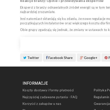
Reakcje branży: Opinie i przewidywania ekspertów
Eksperci z branży odnawialnych źródeł energii są w tym te
najbardziej zrozumiałe.
Inni natomiast skłaniają się ku zdaniu, że nowe regulacje
początkujących instalatorów oraz większego kosztu dla fi
Obie grupy zgadzają się jednak, że zmiany w ustawach to k
Twitter
Facebook Share
Google+
P
INFORMACJE
Koszty dostawy i formy płatności
Polityka P
Najczęściej zadawane pytania - FAQ
Regulamin
Korzyści z zakupów u nas
Gwarancja