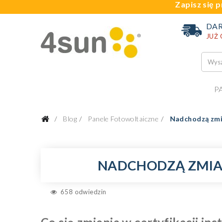
Zapisz się p
DA
JUŻ
P
Blog
Panele Fotowoltaiczne
Nadchodzą zmia
NADCHODZĄ ZMIAN
658 odwiedzin