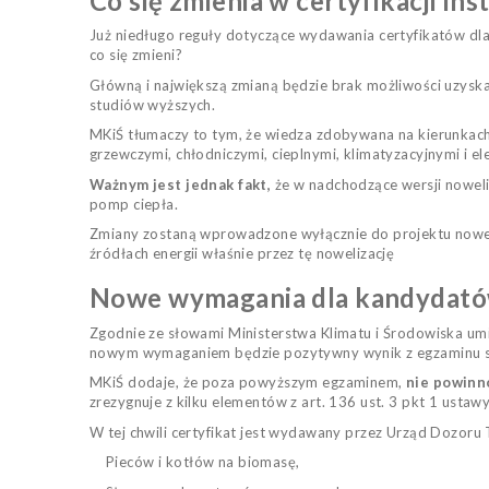
Co się zmienia w certyfikacji in
Już niedługo reguły dotyczące wydawania certyfikatów dla
co się zmieni?
Główną i największą zmianą będzie brak możliwości uzysk
studiów wyższych.
MKiŚ tłumaczy to tym, że wiedza zdobywana na kierunkach 
grzewczymi, chłodniczymi, cieplnymi, klimatyzacyjnymi i el
Ważnym jest jednak fakt,
że w nadchodzące wersji noweli
pomp ciepła.
Zmiany zostaną wprowadzone wyłącznie do projektu noweli
źródłach energii właśnie przez tę nowelizację
Nowe wymagania dla kandydatów
Zgodnie ze słowami M
inisterstw
a
Klimatu i Środowiska
umi
nowym wymaganiem będzie pozytywny wynik z egzaminu 
MKiŚ dodaje, że poza powyższym egzaminem,
nie powinn
zrezygnuje z kilku elementów z art. 136 ust. 3 pkt 1 ustaw
W tej chwili certyfikat jest wydawany przez Urząd Dozoru 
P
ieców
i k
otłów
na biomasę,