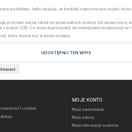
macie podzieleni. Jedni uważają, że bardziej rygorystyczne zasady dotyc
 mogą przynieść więcej szkód niż potencjalnych zysków. Ich obawy biorą 
rm z branży OZE. Co może doprowadzić do zmniejszenia konkurencji na r
rok, który musiał być w końcu podjęty.
UDOSTĘPNIJ TEN WPIS
interest
MOJE KONTO
rywatności i cookies
Moje zamówienia
 sklepu
Moje adresy
Moje informacje osobiste