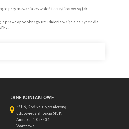
zące przyznawania zezwoleń i certyfikatów są jak
się z prawdopodobnego utrudnienia wejścia na rynek dla
ynku.
DANE KONTAKTOWE
4SUN, Spółka z ograniczoną
odpowiedzialnością SP. K.
Annopol 4 03-236
Warszawa