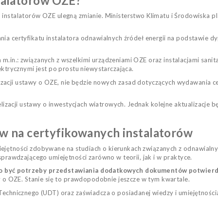
stalatorów OZE?
 instalatorów OZE ulegną zmianie. Ministerstwo Klimatu i Środowiska p
ania certyfikatu instalatora odnawialnych źródeł energii na podstawie
m.in.: związanych z wszelkimi urządzeniami OZE oraz instalacjami sanit
ektrycznymi jest po prostu niewystarczająca.
zacji ustawy o OZE, nie będzie nowych zasad dotyczących wydawania c
zacji ustawy o inwestycjach wiatrowych. Jednak kolejne aktualizacje 
 na certyfikowanych instalatorów
ejętności zdobywane na studiach o kierunkach związanych z odnawialnym
sprawdzającego
umiejętności
zarówno w teorii, jak i w praktyce.
o być potrzeby przedstawiania dodatkowych dokumentów potwierdz
y o OZE. Stanie się to
prawdopodobnie jeszcze w tym
kwartale
.
Technicznego (UDT) oraz zaświadcza o posiadanej wiedzy i umiejętnościac