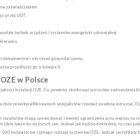
one zaświadczeniem
go przez UDT.
wodzie technik urządzeń i systemów energetyki odnawialnej
kierunku.
ci dokumentów i obrotowi gospodarczemu,
ożna przedłużyć go o kolejne 5.
i OZE w Polsce
jakości instalacji OZE. Co powinno skutkować wzrostem zadowolenia kl
a dobrze wykwalifikowanych specjalistów
również
powinna wzrastać. D
h rezultatów mogą spowodować również ogranic
zenia przy wejściu na r
ym idzie także do wyższych cen. Jednak jak będzie dokładnie, to czas po
9 500 instalatorów różnego rodzaju systemów OZE. Jednak certyfikaty ba