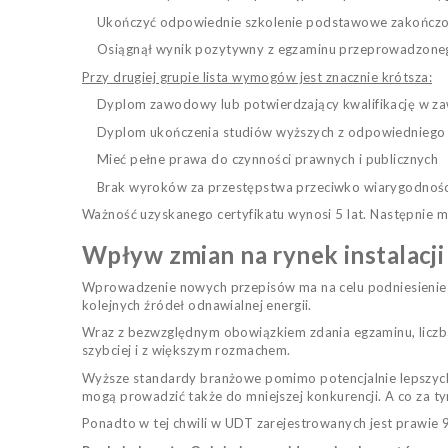
Ukończyć odpowiednie szkolenie podstawowe zakończ
Osiągnął wynik pozytywny z egzaminu przeprowadzone
Przy drugiej grupie lista wymogów jest znacznie krótsza:
Dyplom zawodowy lub potwierdzający kwalifikację w za
Dyplom ukończenia studiów wyższych z odpowiedniego 
Mieć pełne prawa do czynności prawnych i publicznych
Brak wyroków za przestępstwa przeciwko wiarygodnoś
Ważność uzyskanego certyfikatu wynosi 5 lat. Następnie m
Wpływ zmian na rynek instalacj
Wprowadzenie nowych przepisów ma na celu podniesienie 
kolejnych źródeł odnawialnej energii.
Wraz z bezwzględnym obowiązkiem zdania egzaminu, liczb
szybciej i z większym rozmachem.
Wyższe standardy branżowe pomimo potencjalnie lepszyc
mogą
prowadzić także do mniejszej konkurencji. A co za t
Ponadto w tej chwili w UDT zarejestrowanych jest prawie 