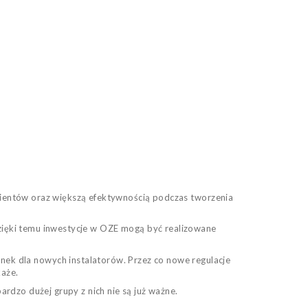
ientów oraz większą efektywnością podczas tworzenia
zięki temu inwestycje w OZE mogą być realizowane
ynek dla
nowych instalatorów.
Przez co n
owe regulacje
każe.
rdzo dużej grupy z nich nie są już ważne.