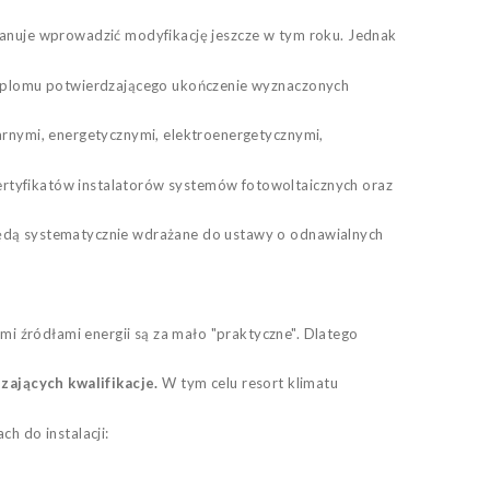
lanuje wprowadzić modyfikację jeszcze w tym roku. Jednak
 dyplomu potwierdzającego ukończenie wyznaczonych
arnymi, energetycznymi, elektroenergetycznymi,
ertyfikatów instalatorów systemów fotowoltaicznych oraz
będą systematycznie wdrażane do ustawy o odnawialnych
i źródłami energii są za mało "praktyczne". Dlatego
ających kwalifikacje.
W tym celu resort klimatu
h do instalacji: