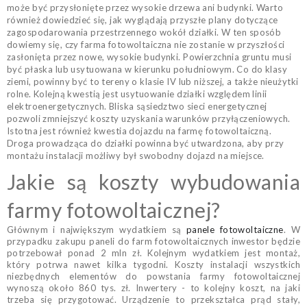
może być przysłonięte przez wysokie drzewa ani budynki. Warto
również dowiedzieć się, jak wyglądają przyszłe plany dotyczące
zagospodarowania przestrzennego wokół działki. W ten sposób
dowiemy się, czy farma fotowoltaiczna nie zostanie w przyszłości
zasłonięta przez nowe, wysokie budynki. Powierzchnia gruntu musi
być płaska lub usytuowana w kierunku południowym. Co do klasy
ziemi, powinny być to tereny o klasie IV lub niższej, a także nieużytki
rolne. Kolejną kwestią jest usytuowanie działki względem linii
elektroenergetycznych. Bliska sąsiedztwo sieci energetycznej
pozwoli zmniejszyć koszty uzyskania warunków przyłączeniowych.
Istotna jest również kwestia dojazdu na farmę fotowoltaiczną.
Droga prowadząca do działki powinna być utwardzona, aby przy
montażu instalacji możliwy był swobodny dojazd na miejsce.
Jakie są koszty wybudowania
farmy fotowoltaicznej?
Głównym i największym wydatkiem są
panele fotowoltaiczne
. W
przypadku zakupu paneli do farm fotowoltaicznych inwestor będzie
potrzebował ponad 2 mln zł. Kolejnym wydatkiem jest montaż,
który potrwa nawet kilka tygodni. Koszty instalacji wszystkich
niezbędnych elementów do powstania farmy fotowoltaicznej
wynoszą około 860 tys. zł. Inwertery - to kolejny koszt, na jaki
trzeba się przygotować. Urządzenie to przekształca prąd stały,