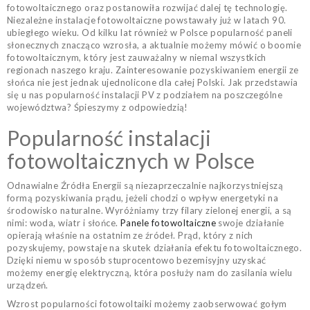
fotowoltaicznego oraz postanowiła rozwijać dalej tę technologię.
Niezależne instalacje fotowoltaiczne powstawały już w latach 90.
ubiegłego wieku. Od kilku lat również w Polsce popularność paneli
słonecznych znacząco wzrosła, a aktualnie możemy mówić o boomie
fotowoltaicznym, który jest zauważalny w niemal wszystkich
regionach naszego kraju. Zainteresowanie pozyskiwaniem energii ze
słońca nie jest jednak ujednolicone dla całej Polski. Jak przedstawia
się u nas popularność instalacji PV z podziałem na poszczególne
województwa? Śpieszymy z odpowiedzią!
Popularność instalacji
fotowoltaicznych w Polsce
Odnawialne Źródła Energii są niezaprzeczalnie najkorzystniejszą
formą pozyskiwania prądu, jeżeli chodzi o wpływ energetyki na
środowisko naturalne. Wyróżniamy trzy filary zielonej energii, a są
nimi: woda, wiatr i słońce.
Panele fotowoltaiczne
swoje działanie
opierają właśnie na ostatnim ze źródeł. Prąd, który z nich
pozyskujemy, powstaje na skutek działania efektu fotowoltaicznego.
Dzięki niemu w sposób stuprocentowo bezemisyjny uzyskać
możemy energię elektryczną, która posłuży nam do zasilania wielu
urządzeń.
Wzrost popularności fotowoltaiki możemy zaobserwować gołym