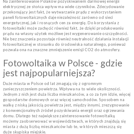
Na zainteresowanie Polaków pozyskiwaniem darmowej energii
elektrycznej ze słońca wpływ ma wiele czynników. Zdecydowanie
przekonujący jest fakt, że wytwarzanie prądu z wykorzystaniem
paneli fotowoltaicznych daje niezależność zarówno od sieci
energetycznej, jak i rosnących cen za energię. Do korzystania z
fotowoltaiki może zachęcić również fakt, że dzięki produkowaniu
prądu na własny użytek możliwe jest wygenerowanie oszczędności.
Nie bez znaczenia pozostaje również neutralność działania instalacji
fotowoltaicznej w stosunku do środowiska naturalnego, ponieważ
pozwala ona na znaczne zmniejszenie emisji CO2 do atmosfery.
Fotowoltaika w Polsce - gdzie
jest najpopularniejsza?
Duże miasta w Polsce od lat zmagają się z ogromnym
zanieczyszczeniem powietrza. Wpływa na to wiele okoliczności.
Jednym z nich jest duża liczba mieszkańców, a co za tym idzie, więcej
gospodarstw domowych oraz więcej samochodów. Sposobem na
walkę z niską jakością powietrza jest, między innymi, zrezygnowanie
z konwencjonalnych źródeł pozyskiwania energii oraz ogrzewania
domu. Dlatego też największe zainteresowanie fotowoltaiką
możemy zaobserwować w województwach, w których znajdują się
miasta z dużą liczbą mieszkańców lub te, w których mieszczą się
duże skupiska miejskie.