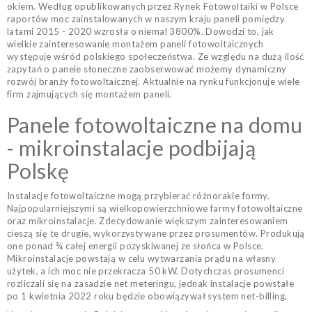
okiem. Według opublikowanych przez Rynek Fotowoltaiki w Polsce
raportów moc zainstalowanych w naszym kraju paneli pomiędzy
latami 2015 - 2020 wzrosła o niemal 3800%. Dowodzi to, jak
wielkie zainteresowanie montażem paneli fotowoltaicznych
występuje wśród polskiego społeczeństwa. Ze względu na dużą ilość
zapytań o panele słoneczne zaobserwować możemy dynamiczny
rozwój branży fotowoltaicznej. Aktualnie na rynku funkcjonuje wiele
firm zajmujących się montażem paneli.
Panele fotowoltaiczne na domu
- mikroinstalacje podbijają
Polskę
Instalacje fotowoltaiczne mogą przybierać różnorakie formy.
Najpopularniejszymi są wielkopowierzchniowe farmy fotowoltaiczne
oraz mikroinstalacje. Zdecydowanie większym zainteresowaniem
cieszą się te drugie, wykorzystywane przez prosumentów. Produkują
one ponad ¾ całej energii pozyskiwanej ze słońca w Polsce.
Mikroinstalacje powstają w celu wytwarzania prądu na własny
użytek, a ich moc nie przekracza 50 kW. Dotychczas prosumenci
rozliczali się na zasadzie net meteringu, jednak instalacje powstałe
po 1 kwietnia 2022 roku będzie obowiązywał system net-billing.