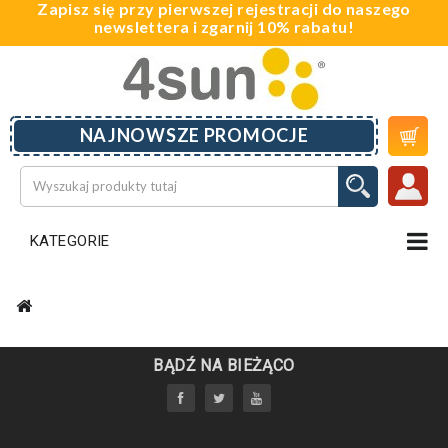
Zapisz się przy pierwszej rejestracji do naszego
newslettera i zgarnij 10% rabatu!

NAJNOWSZE PROMOCJE
KATEGORIE
BĄDŹ NA BIEŻĄCO