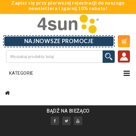
Zapisz się przy pierwszej rejestracji do naszego
newslettera i zgarnij 10% rabatu!

NAJNOWSZE PROMOCJE
KATEGORIE
BĄDŹ NA BIEŻĄCO